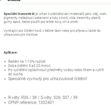
DISKUZE
Speciální koncentrát
je určen k odstraňování materiálů jako: olej, vosk,
pigmenty, nežádoucí zabarvení a tuky z kovů, skla, keramiky, plastů,
gumy apod. Nelze použít pro lehké kovy, cín a zinek.
Vynikající pro čištění kovů v běžné lázni nebo pro přípravu lázně do
ultrazvukových čističek.
Aplikace:
Ředění na 1-10% roztok
Doba čištění 5 až 20 minut
Po vyčištění opláchnout předměty vodou nebo lihem a vytřít
do sucha
Speciálně vyvinutý pro ultrazvukové čištění!
R-věty: R36 / 38 / S-věty: S26; S37 / 39
CPNP reference: 1332401