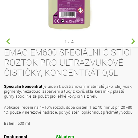
1
z 4
EMAG EM600 SPECIÁLNÍ ČISTÍCÍ
ROZTOK PRO ULTRAZVUKOVÉ
ČISTIČKY, KONCENTRÁT 0,5L
Speciální koncentrát
je určen k odstraňování materiálů jako:
olej, vosk,
pigmenty, nežádoucí zabarvení a tuky z kovů, skla, keramiky, plastů,
gumy apod. Nelze použít pro lehké kovy, cín a zinek.
Aplikace: ředění na 1–10% roztok, doba čištění 1 až 10 minut při 20–80
°C, pouze v nerezové nádržce, po vyčištění opláchnout předměty vodou.
Balení: 500 ml
Dostupnost
Skladem