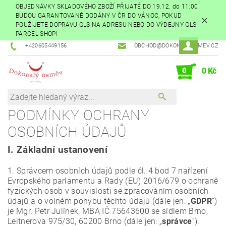
OBJEDNÁVKY SKLADOVÉHO ZBOŽÍ PŘIJATÉ DO 19.12. do 11:00
BUDOU GARANTOVANĚ DODÁNY V ČR DO VÁNOC, POKUD
POUŽIJETE DOPRAVU GLS NA ADRESU NEBO DO VÝDEJNY GLS
PARCEL SHOP!
+420605449156
OBCHOD@DOKONALYUSMEV.CZ
0
0 Kč
PODMÍNKY OCHRANY
OSOBNÍCH ÚDAJŮ
I.
Základní ustanovení
1. Správcem osobních údajů podle čl. 4 bod 7 nařízení
Evropského parlamentu a Rady (EU) 2016/679 o ochraně
fyzických osob v souvislosti se zpracováním osobních
údajů a o volném pohybu těchto údajů (dále jen: „
GDPR
”)
je Mgr. Petr Julínek, MBA IČ 75643600 se sídlem Brno,
Leitnerova 975/30, 60200 Brno (dále jen: „
správce
“).