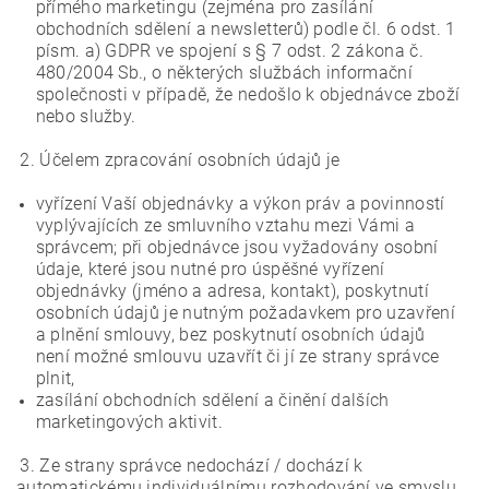
přímého marketingu (zejména pro zasílání
obchodních sdělení a newsletterů) podle čl. 6 odst. 1
písm. a) GDPR ve spojení s § 7 odst. 2 zákona č.
480/2004 Sb., o některých službách informační
společnosti v případě, že nedošlo k objednávce zboží
nebo služby.
2. Účelem zpracování osobních údajů je
vyřízení Vaší objednávky a výkon práv a povinností
vyplývajících ze smluvního vztahu mezi Vámi a
správcem; při objednávce jsou vyžadovány osobní
údaje, které jsou nutné pro úspěšné vyřízení
objednávky (jméno a adresa, kontakt), poskytnutí
osobních údajů je nutným požadavkem pro uzavření
a plnění smlouvy, bez poskytnutí osobních údajů
není možné smlouvu uzavřít či jí ze strany správce
plnit,
zasílání obchodních sdělení a činění dalších
marketingových aktivit.
3. Ze strany správce nedochází / dochází k
automatickému individuálnímu rozhodování ve smyslu