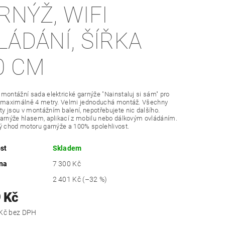
RNÝŽ, WIFI
LÁDÁNÍ, ŠÍŘKA
0 CM
montážní sada elektrické garnýže "Nainstaluj si sám" pro
y maximálně 4 metry. Velmi jednoduchá montáž. Všechny
 jsou v montážním balení, nepotřebujete nic dalšího.
arnýže hlasem, aplikací z mobilu nebo dálkovým ovládáním.
ý chod motoru garnýže a 100% spolehlivost.
st
Skladem
na
7 300 Kč
2 401 Kč
(–32 %)
 Kč
4 048,76 Kč bez DPH