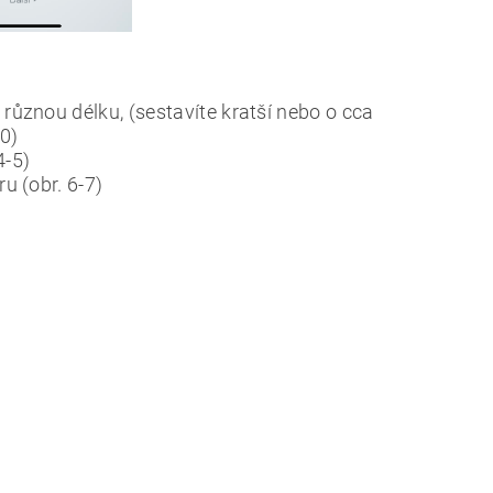
různou délku, (sestavíte kratší nebo o cca
10)
4-5)
u (obr. 6-7)