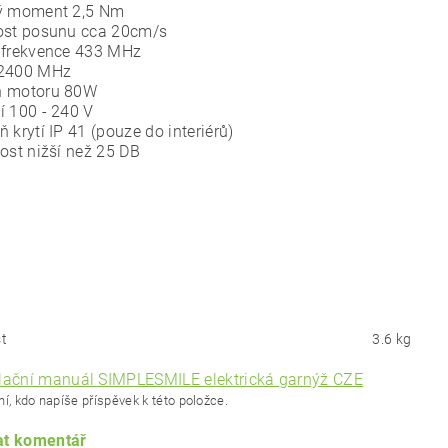
vý moment 2,5 Nm
ost posunu cca 20cm/s
 frekvence 433 MHz
 2400 MHz
n motoru 80W
í 100 - 240 V
ň krytí IP 41 (pouze do interiérů)
tost nižší než 25 DB
t
3.6 kg
alační manuál SIMPLESMILE elektrická garnýž CZE
í, kdo napíše příspěvek k této položce.
at komentář