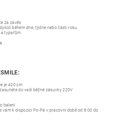
te za závěs
kdykoli během dne, týdne nebo části roku
m a typařům
ka
ESMILE:
ce je 420 cm
u zasunete do vaší běžné zásuvky 220V
o balení
e vám k dispozici Po-Pá v pracovní době od 8:00 do