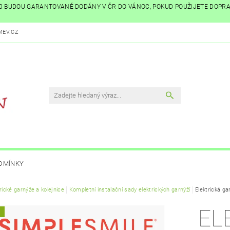
:00 BUDOU GARANTOVANĚ DODÁNY V ČR DO VÁNOC, POKUD POUŽIJETE DOPR
EV.CZ
DMÍNKY
rické garnýže a kolejnice
Kompletní instalační sady elektrických garnýží
Elektrická ga
EL
A