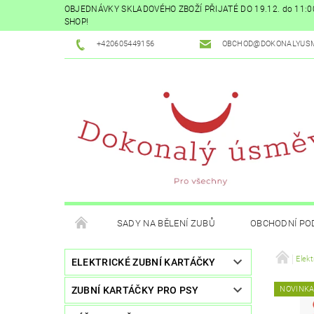
OBJEDNÁVKY SKLADOVÉHO ZBOŽÍ PŘIJATÉ DO 19.12. do 11
SHOP!
+420605449156
OBCHOD@DOKONALYUSM
SADY NA BĚLENÍ ZUBŮ
OBCHODNÍ PO
Elekt
ELEKTRICKÉ ZUBNÍ KARTÁČKY
ZUBNÍ KARTÁČKY PRO PSY
NOVINK