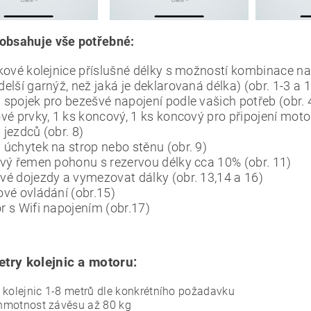
 obsahuje vše potřebné:
kové kolejnice příslušné délky s možností kombinace na 
elší garnýž, než jaká je deklarovaná délka) (obr. 1-3 a 
spojek pro bezešvé napojení podle vašich potřeb (obr. 
vé prvky, 1 ks koncový, 1 ks koncový pro připojení motor
jezdců (obr. 8)
 úchytek na strop nebo stěnu (obr. 9)
ový řemen pohonu s rezervou délky cca 10% (obr. 11)
vé dojezdy a vymezovat dálky (obr. 13,14 a 16)
ové ovládání (obr.15)
r s Wifi napojením (obr.17)
try kolejnic a motoru:
 kolejnic 1-8 metrů dle konkrétního požadavku
hmotnost závěsu až 80 kg