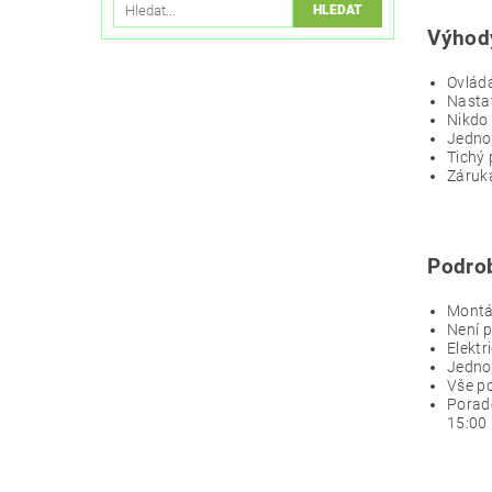
Výhody
Ovládá
Nastav
Nikdo 
Jednod
Tichý 
Záruka
Podrob
Montáž
Není p
Elekt
Jedno
Vše po
Porade
15:00