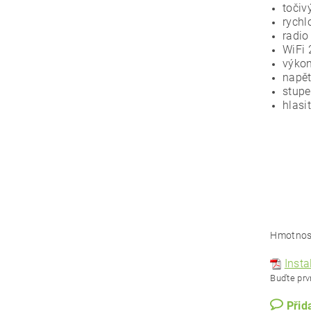
toči
rychl
radio
WiFi
výko
napět
stupe
hlasi
Hmotnos
Inst
Buďte prvn
Přid