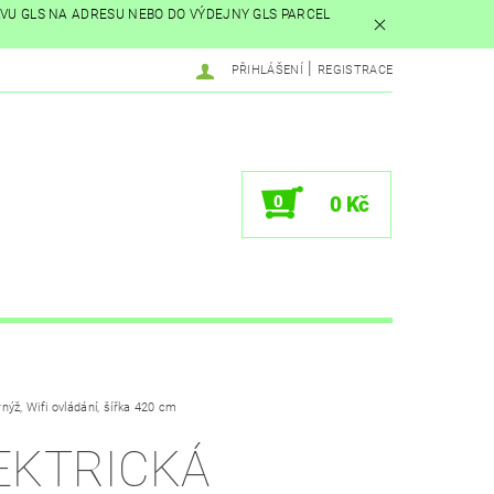
AVU GLS NA ADRESU NEBO DO VÝDEJNY GLS PARCEL
|
PŘIHLÁŠENÍ
REGISTRACE
0
0 Kč
rnýž, Wifi ovládání, šířka 420 cm
EKTRICKÁ