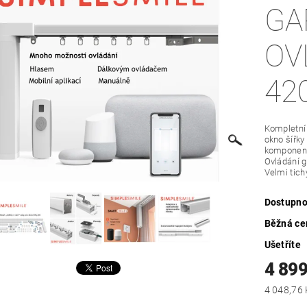
GA
OV
42
Kompletní 
okno šířk
komponenty
Ovládání g
Velmi tich
Dostupno
Běžná ce
Ušetříte
4 899