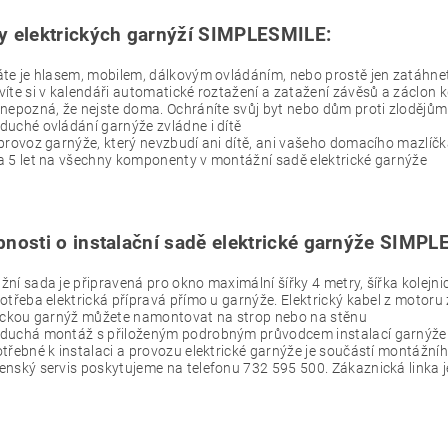
 elektrických garnýží SIMPLESMILE:
te je hlasem, mobilem, dálkovým ovládáním, nebo prostě jen zatáhne
íte si v kalendáři automatické roztažení a zatažení závěsů a záclon 
nepozná, že nejste doma. Ochráníte svůj byt nebo dům proti zlodějů
uché ovládání garnýže zvládne i dítě
provoz garnýže, který nevzbudí ani dítě, ani vašeho domacího mazlíč
 5 let na všechny komponenty v montážní sadě elektrické garnýže
nosti o instalační sadě elektrické garnýže SIMPL
ní sada je připravená pro okno maximální šířky 4 metry, šířka kolejni
otřeba elektrická přípravá přímo u garnýže. Elektrický kabel z motor
rickou garnýž můžete namontovat na strop nebo na stěnu
duchá montáž s přiloženým podrobným průvodcem instalací garnýže
třebné k instalaci a provozu elektrické garnýže je součástí montážníh
nský servis poskytujeme na telefonu 732 595 500. Zákaznická linka j