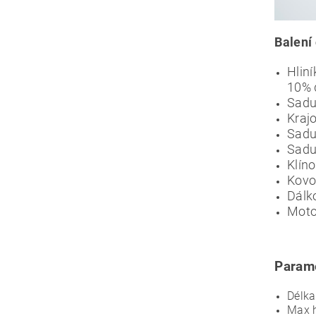
Balení
Hliní
10% d
Sadu 
Krajo
Sadu 
Sadu
Klín
Kovo
Dálk
Moto
Parame
Délka
Max 