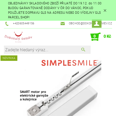
OBJEDNÁVKY SKLADOVÉHO ZBOŽÍ PŘIJATÉ DO 19.12. do 11:00
BUDOU GARANTOVANĚ DODÁNY V ČR DO VÁNOC, POKUD
POUŽIJETE DOPRAVU GLS NA ADRESU NEBO DO VÝDEJNY GLS
PARCEL SHOP!
+420605449156
OBCHOD@DOKONALYUSMEV.CZ
0
0 Kč
NOVINKA