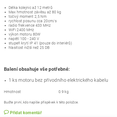
Délka kolejnic až 12 metrů
Max hmotnost závěsu až 80 kg
točivý moment 2,5 Nm
rychlost posunu cca 20cm/s
radio frekvence 433 MHz
WiFi 2400 MHz
výkon motoru 80W
napětí 100 - 240 V
stupeň krytí IP 41 (pouze do interiérů)
hlasitost nižší než 25 DB
Balení obsahuje vše potřebné:
1 ks motoru bez přívodního elektrického kabelu
Hmotnost
0.9 kg
Buďte první, kdo napíše příspěvek k této položce.
Přidat komentář