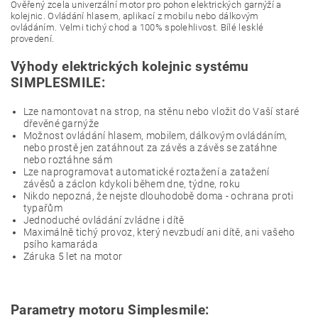
Ověřený zcela univerzální motor pro pohon elektrických garnýží a
kolejnic. Ovládání hlasem, aplikací z mobilu nebo dálkovým
ovládáním. Velmi tichý chod a 100% spolehlivost. Bílé lesklé
provedení.
Výhody elektrických kolejnic systému
SIMPLESMILE:
Lze namontovat na strop, na stěnu nebo vložit do Vaší staré
dřevěné garnýže
Možnost ovládání hlasem, mobilem, dálkovým ovládáním,
nebo prostě jen zatáhnout za závěs a závěs se zatáhne
nebo roztáhne sám
Lze naprogramovat automatické roztažení a zatažení
závěsů a záclon kdykoli během dne, týdne, roku
Nikdo nepozná, že nejste dlouhodobě doma - ochrana proti
typařům
Jednoduché ovládání zvládne i dítě
Maximálně tichý provoz, který nevzbudí ani dítě, ani vašeho
psího kamaráda
Záruka 5 let na motor
Parametry motoru Simplesmile: