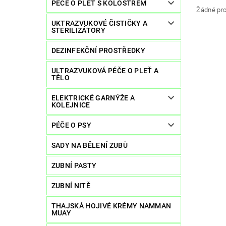
PÉČE O PLEŤ S KOLOSTREM
Žádné pro
UKTRAZVUKOVÉ ČISTIČKY A
STERILIZÁTORY
DEZINFEKČNÍ PROSTŘEDKY
ULTRAZVUKOVÁ PÉČE O PLEŤ A
TĚLO
ELEKTRICKÉ GARNÝŽE A
KOLEJNICE
PÉČE O PSY
SADY NA BĚLENÍ ZUBŮ
ZUBNÍ PASTY
ZUBNÍ NITĚ
THAJSKÁ HOJIVÉ KRÉMY NAMMAN
MUAY