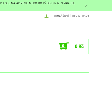
AVU GLS NA ADRESU NEBO DO VÝDEJNY GLS PARCEL
|
PŘIHLÁŠENÍ
REGISTRACE
0
0 Kč