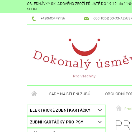
OBJEDNÁVKY SKLADOVÉHO ZBOŽÍ PŘIJATÉ DO 19.12. do 11
SHOP!
+420605449156
OBCHOD@DOKONALYUSM
SADY NA BĚLENÍ ZUBŮ
OBCHODNÍ PO
Prod
ELEKTRICKÉ ZUBNÍ KARTÁČKY
PR
ZUBNÍ KARTÁČKY PRO PSY