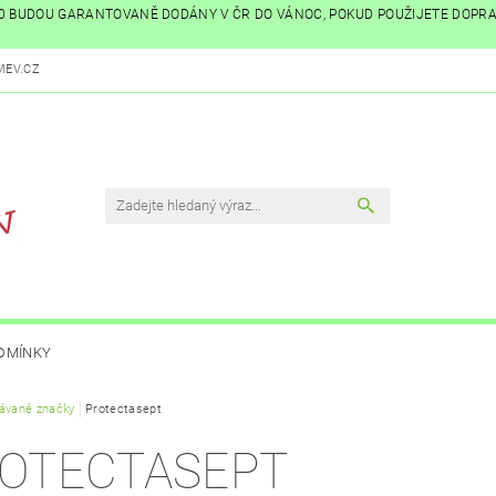
:00 BUDOU GARANTOVANĚ DODÁNY V ČR DO VÁNOC, POKUD POUŽIJETE DOPR
EV.CZ
DMÍNKY
ávané značky
Protectasept
OTECTASEPT